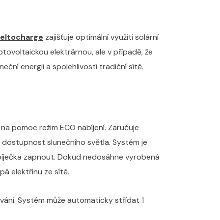
Teltocharge
zajišťuje optimální využití solární
tovoltaickou elektrárnou, ale v případě, že
ční energií a spolehlivostí tradiční sítě.
í na pomoc režim ECO nabíjení. Zaručuje
a dostupnost slunečního světla. Systém je
 nabíječka zapnout. Dokud nedosáhne vyrobená
á elektřinu ze sítě.
nování. Systém může automaticky střídat 1