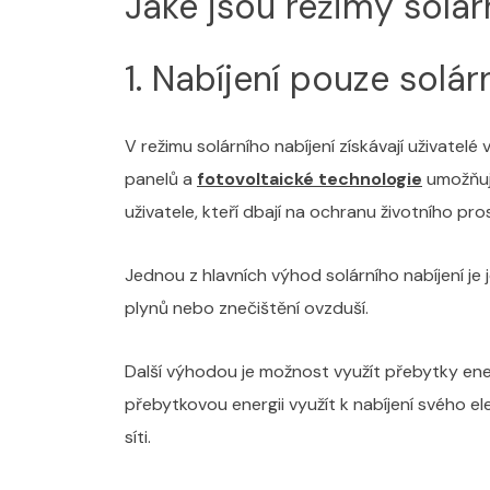
Jaké jsou režimy solár
1. Nabíjení pouze solárn
V režimu solárního nabíjení získávají uživatel
panelů a
fotovoltaické technologie
umožňuje
uživatele, kteří dbají na ochranu životního pro
Jednou z hlavních výhod solárního nabíjení je 
plynů nebo znečištění ovzduší.
Další výhodou je možnost využít přebytky ene
přebytkovou energii využít k nabíjení svého el
síti.