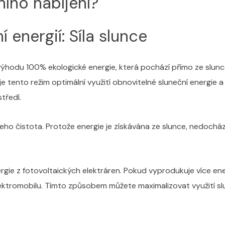
ního nabíjení?
í energií: Síla slunce
é výhodu 100% ekologické energie, která pochází přímo ze slunc
 tento režim optimální využití obnovitelné sluneční energie a 
středí.
jeho čistota. Protože energie je získávána ze slunce, nedocház
rgie z fotovoltaických elektráren. Pokud vyprodukuje více en
ektromobilu. Tímto způsobem můžete maximalizovat využití slun