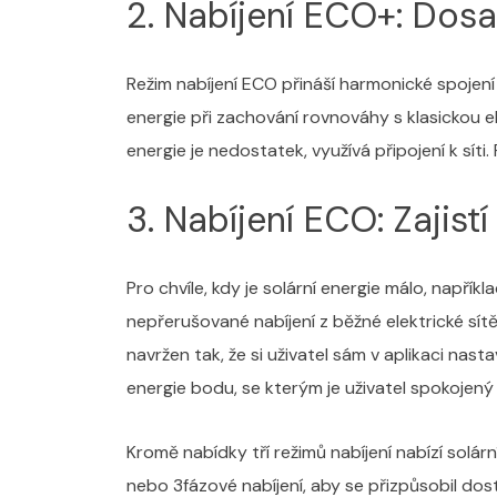
2. Nabíjení ECO+: Dos
Režim nabíjení ECO přináší harmonické spojení 
energie při zachování rovnováhy s klasickou el
energie je nedostatek, využívá připojení k síti
3. Nabíjení ECO: Zajist
Pro chvíle, kdy je solární energie málo, např
nepřerušované nabíjení z běžné elektrické sít
navržen tak, že si uživatel sám v aplikaci n
energie bodu, se kterým je uživatel spokojený a
Kromě nabídky tří režimů nabíjení nabízí solár
nebo 3fázové nabíjení, aby se přizpůsobil do