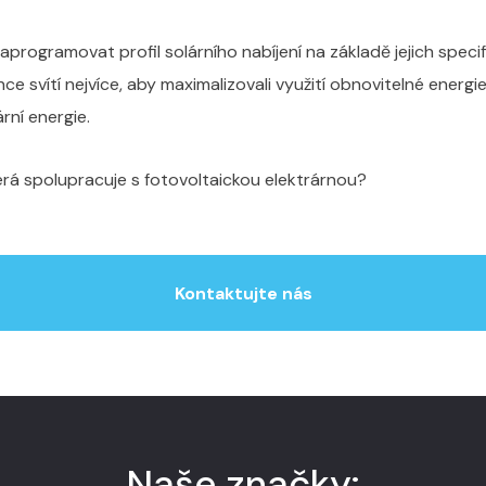
programovat profil solárního nabíjení na základě jejich speci
nce svítí nejvíce, aby maximalizovali využití obnovitelné ener
ní energie.
rá spolupracuje s fotovoltaickou elektrárnou?
Kontaktujte nás
Naše značky: