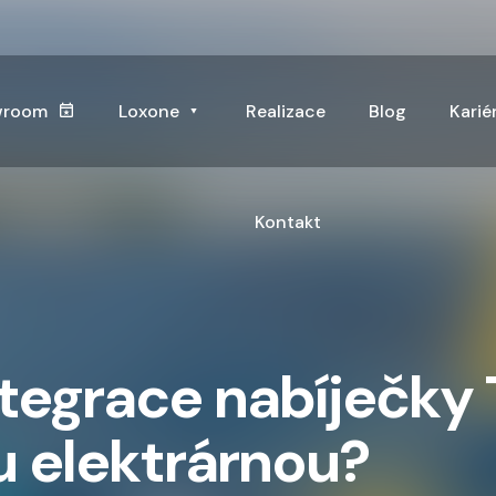
wroom
Loxone
Realizace
Blog
Karié
Kontakt
ntegrace nabíječky 
u elektrárnou?