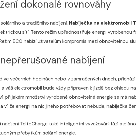
ažení dokonalé rovnováhy
solárního a tradičního nabíjení.
Nabíječka na elektromobil 
ektrickou sítí. Tento režim upřednostňuje energii vyrobenou fo
. Režim ECO nabízí uživatelům kompromis mezi obnovitelnou slune
í nepřerušované nabíjení
íklad ve večerních hodinách nebo v zamračených dnech, přicház
ě a váš elektromobil bude vždy připraven k jízdě bez ohledu n
astaví, při jakém množství vyrobené obnovitelné energie se má
 ví, že energii na nic jiného potřebovat nebude, nabíječka čerp
ní nabíjení TeltoCharge také inteligentní vyvažování fází a plá
stupným přebytkům solární energie.