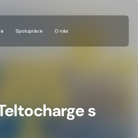
ra
Spolupráce
O nás
Teltocharge s