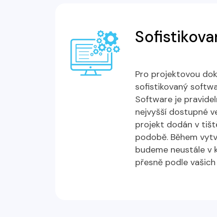
Sofistikov
Pro projektovou do
sofistikovaný softw
Software je pravidel
nejvyšší dostupné ve
projekt dodán v tišt
podobě. Během vytvá
budeme neustále v k
přesně podle vašich