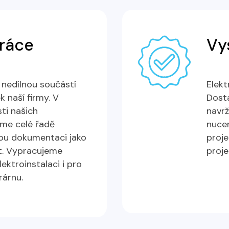
práce
Vy
 nedílnou součástí
Elekt
 naší firmy. V
Dost
ti našich
navrž
áme celé řadě
nucen
ou dokumentaci jako
proje
. Vypracujeme
proje
ektroinstalaci i pro
rárnu.