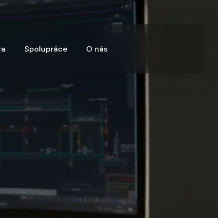
ra
Spolupráce
O nás