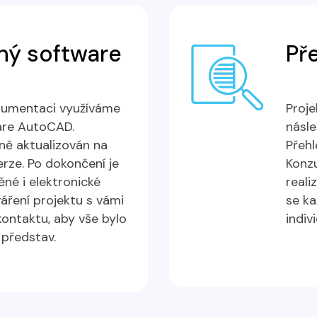
aný software
Př
kumentaci využíváme
Proje
are AutoCAD.
násle
ně aktualizován na
Přehl
rze. Po dokončení je
Konz
ěné i elektronické
reali
ření projektu s vámi
se k
ontaktu, aby vše bylo
indiv
 představ.