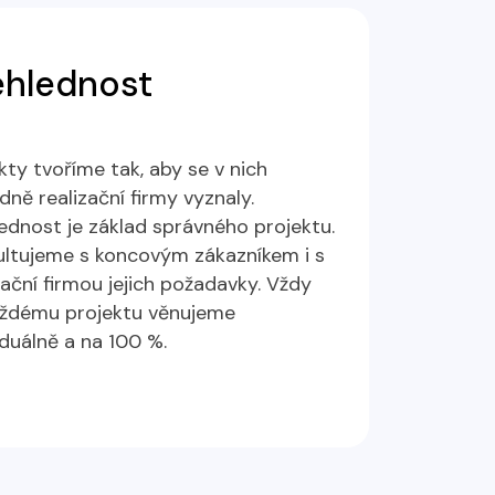
ehlednost
kty tvoříme tak, aby se v nich
dně realizační firmy vyznaly.
ednost je základ správného projektu.
ultujeme s koncovým zákazníkem i s
zační firmou jejich požadavky. Vždy
aždému projektu věnujeme
iduálně a na 100 %.