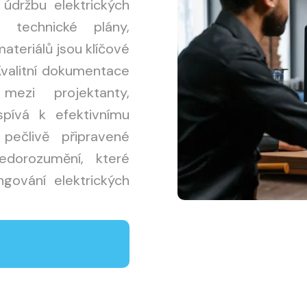
 údržbu elektrických
 technické plány,
ateriálů jsou klíčové
Kvalitní dokumentace
mezi projektanty,
ispívá k efektivnímu
pečlivě připravené
edorozumění, které
ování elektrických