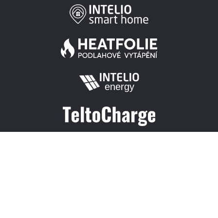
© Intelio Solutions, s.r.o.
Změnit nastavení cookies.
|
|
+420 577 544 745
Vytvořila creatia.tech s.r.o.