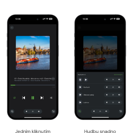
Jedním kliknutím
Hudbu snadno