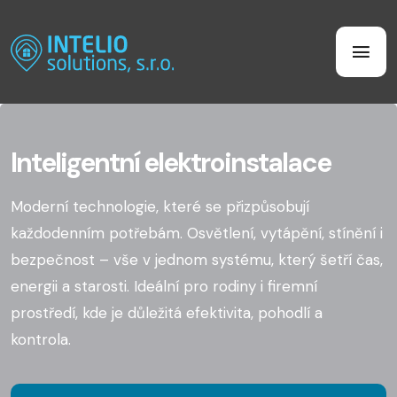
Inteligentní elektroinstalace
Moderní technologie, které se přizpůsobují
každodenním potřebám. Osvětlení, vytápění, stínění i
bezpečnost – vše v jednom systému, který šetří čas,
energii a starosti. Ideální pro rodiny i firemní
prostředí, kde je důležitá efektivita, pohodlí a
kontrola.