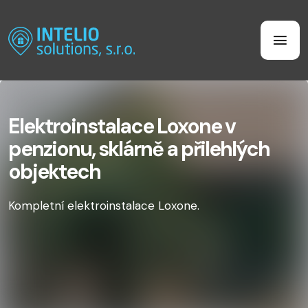
Elektroinstalace Loxone v
penzionu, sklárně a přilehlých
objektech
Kompletní elektroinstalace Loxone.