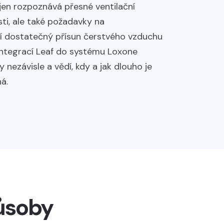
jen rozpoznává přesné ventilační
i, ale také požadavky na
stí dostatečný přísun čerstvého vzduchu
Integrací Leaf do systému Loxone
y nezávisle a vědí, kdy a jak dlouho je
á.
působy