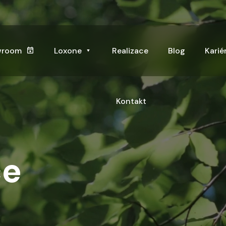
wroom
Loxone
Realizace
Blog
Karié
Kontakt
ce