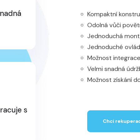
snadná
Kompaktní konstruk
Odolná vůči povětr
Jednoduchá montá
Jednoduché ovlád
Možnost integrac
Velmi snadná údrž
Možnost získání d
racuje s
Chci rekuperac