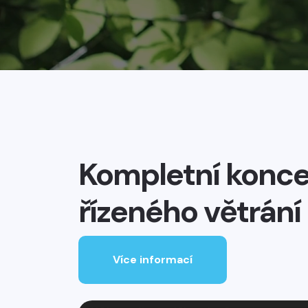
Kompletní konc
řízeného větrání
Více informací