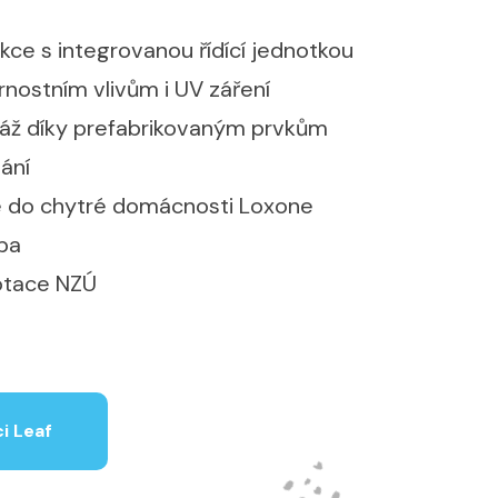
ce s integrovanou řídící jednotkou
nostním vlivům i UV záření
ž díky prefabrikovaným prvkům
ání
e do chytré domácnosti Loxone
ba
otace NZÚ
i Leaf