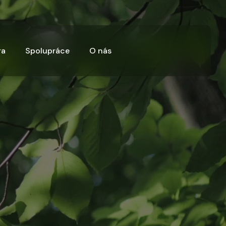
ra
Spolupráce
O nás