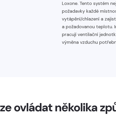
Loxone. Tento systém ne
požadavky každé místnost
vytápění/chlazení a zaji
a požadovanou teplotu. 
pracují ventilační jednotk
výměna vzduchu potřebn
lze ovládat několika z