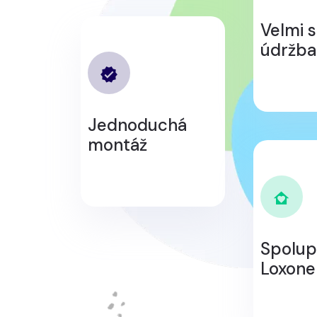
Velmi 
údržba
Jednoduchá
montáž
Spolup
Loxone