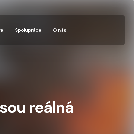
ra
Spolupráce
O nás
jsou reálná