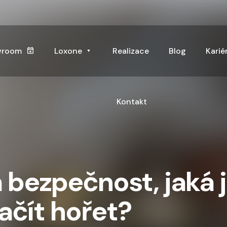
wroom
Loxone
Realizace
Blog
Karié
Kontakt
a bezpečnost, jaká 
ačít hořet?