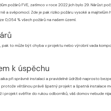
ípadům požárů FVE, zatímco v roce 2022 jich bylo 29. Nárůst 
rně a svépomocí. Zde je pak riziko požáru vysoké a majitelům 
ze 0,054 % všech požárů na našem území.
žárů
ce, pak to může být chyba v projektu nebo výrobní vada kompo
íčem k úspěchu
ika při správné instalaci a pravidelné údržbě naprosto bezpeč
, protože většinou právě špatný projekt a špatná instalace mo
i projekt svěříte do rukou odborníků, váš domov nebude nija