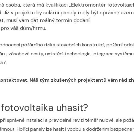
á osoba, která má kvalifikaci „Elektromontér fotovoltai
. Již v projektu by solární panely měly být správně uze
at, musí vám dát reálný termín dodání.
 pro váš dům/firmu.
nocení požárního rizika stavebních konstrukcí, požární odoln
žáru, zásahové cesty, umístění technologie, integrace systé
vků.
kontaktovat. Náš tým zkušených projektantů vám rád zho
fotovoltaika uhasit?
při správné instalaci a pravidelné revizi téměř nulové, ale pož
out. Hořící panely lze hasit i vodou s dodržením bezpečné vzd