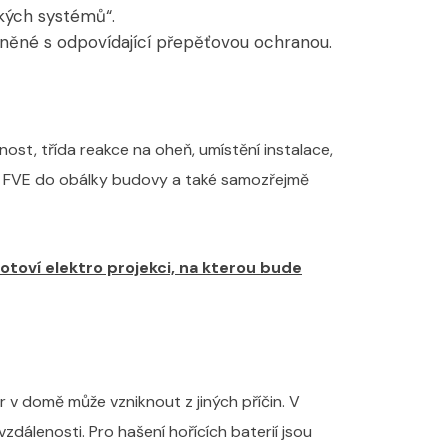
ckých systémů“.
mněné s odpovídající přepěťovou ochranou.
ost, třída reakce na oheň, umístění instalace,
mu FVE do obálky budovy a také samozřejmě
toví elektro projekci, na kterou bude
ár v domě může vzniknout z jiných příčin. V
álenosti. Pro hašení hořících baterií jsou