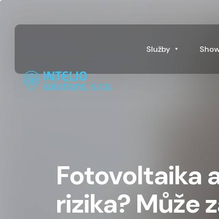
Služby
Sho
Fotovoltaika 
rizika? Může z