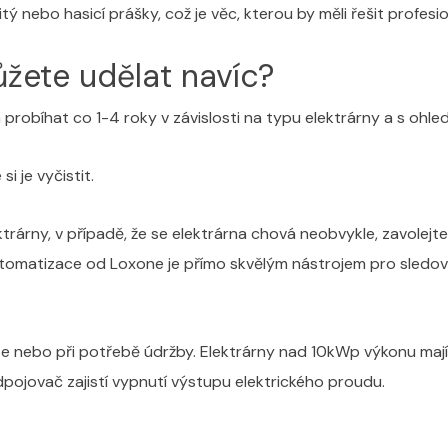
tý nebo hasicí prášky, což je věc, kterou by měli řešit profesion
žete udělat navíc?
 probíhat co 1-4 roky v závislosti na typu elektrárny a s ohled
 je vyčistit.
trárny, v případě, že se elektrárna chová neobvykle, zavolejt
matizace od Loxone je přímo skvělým nástrojem pro sledování
ze nebo při potřebě údržby. Elektrárny nad 10kWp výkonu maj
Odpojovač zajistí vypnutí výstupu elektrického proudu.