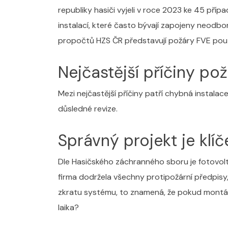
republiky hasiči vyjeli v roce 2023 ke 45 př
instalací, které často bývají zapojeny neodbo
propočtů HZS ČR představují požáry FVE pou
Nejčastější příčiny po
Mezi nejčastější příčiny patří chybná instala
důsledné revize.
Správný projekt je kl
Dle Hasičského záchranného sboru je fotovolta
firma dodržela všechny protipožární předpisy
zkratu systému, to znamená, že pokud montáž 
laika?