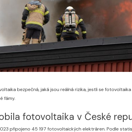
voltaika bezpečná, jaká jsou reálná rizika, jestli se fotovolta
é fámy.
sobila fotovoltaika v České rep
 2023 připojeno 45 197 fotovoltaických elektráren. Podle sta