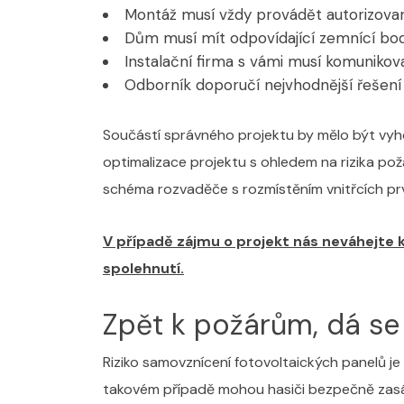
Montáž musí vždy provádět autorizovan
Dům musí mít odpovídající zemnící bod
Instalační firma s vámi musí komunikov
Odborník doporučí nejvhodnější řešení
Součástí správného projektu by mělo být vyhod
optimalizace projektu s ohledem na rizika po
schéma rozvaděče s rozmístěním vnitřcích pr
V případě zájmu o projekt nás neváhejte 
spolehnutí.
Zpět k požárům, dá se 
Riziko samovznícení fotovoltaických panelů je 
takovém případě mohou hasiči bezpečně zasáhn