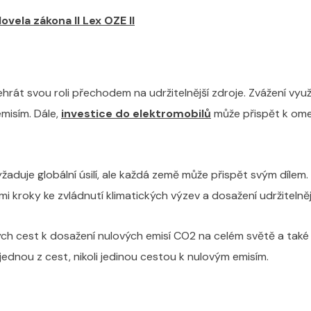
ovela zákona II Lex OZE II
hrát svou roli přechodem na udržitelnější zdroje. Zvážení vyu
misím. Dále,
investice do elektromobilů
může přispět k ome
uje globální úsilí, ale každá země může přispět svým dílem. Lo
ými kroky ke zvládnutí klimatických výzev a dosažení udržiteln
ch cest k dosažení nulových emisí CO2 na celém světě a také 
jednou z cest, nikoli jedinou cestou k nulovým emisím.