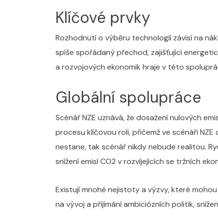
Klíčové prvky
Rozhodnutí o výběru technologií závisí na nákl
spíše spořádaný přechod, zajišťující energeti
a rozvojových ekonomik hraje v této spolupráci
Globální spolupráce
Scénář NZE uznává, že dosažení nulových emisí
procesu klíčovou roli, přičemž ve scénáři NZE
nestane, tak scénář nikdy nebude realitou. Ry
snížení emisí CO2 v rozvíjejících se tržních ek
Existují mnohé nejistoty a výzvy, které moho
na vývoj a přijímání ambiciózních politik, sní