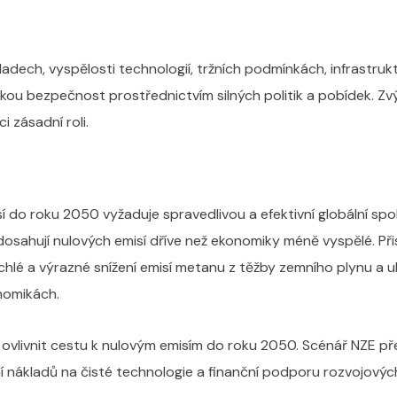
adech, vyspělosti technologií, tržních podmínkách, infrastrukt
ckou bezpečnost prostřednictvím silných politik a pobídek. Zvý
 zásadní roli.
 do roku 2050 vyžaduje spravedlivou a efektivní globální spo
 dosahují nulových emisí dříve než ekonomiky méně vyspělé. P
chlé a výrazné snížení emisí metanu z těžby zemního plynu a u
onomikách.
u ovlivnit cestu k nulovým emisím do roku 2050. Scénář NZE p
žení nákladů na čisté technologie a finanční podporu rozvojový