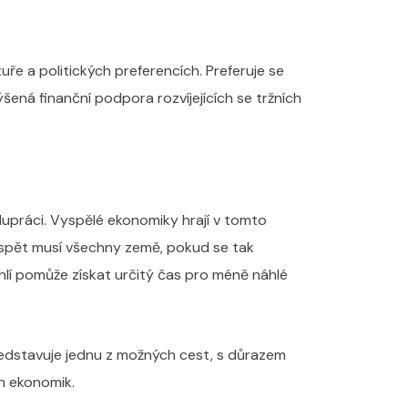
uře a politických preferencích. Preferuje se
šená finanční podpora rozvíjejících se tržních
lupráci. Vyspělé ekonomiky hrají v tomto
řispět musí všechny země, pokud se tak
hlí pomůže získat určitý čas pro méně náhlé
ředstavuje jednu z možných cest, s důrazem
ch ekonomik.