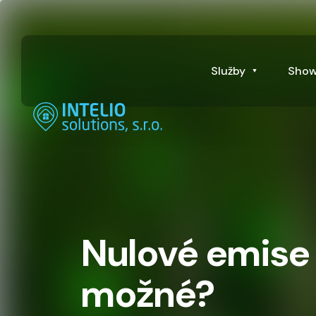
Služby
Sho
Nulové emise 
možné?