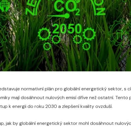
dstavuje normativní plán pro globální energetický sektor, s
iky mají dosáhnout nulových emisí dříve než ostatní. Tento pl
tup k energii do roku 2030 a zlepšení kvality ovzduší.
p, jak by globální energetický sektor mohl dosáhnout nulový