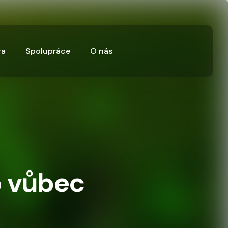
ra
Spolupráce
O nás
o vůbec