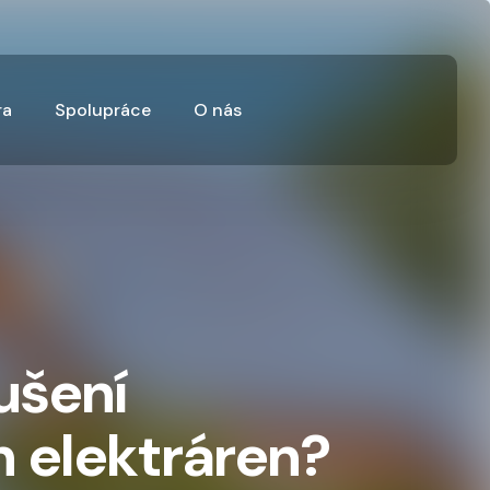
ra
Spolupráce
O nás
ušení
 elektráren?