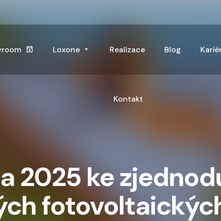
wroom
Loxone
Realizace
Blog
Karié
Kontakt
a 2025 ke zjednod
ch fotovoltaických