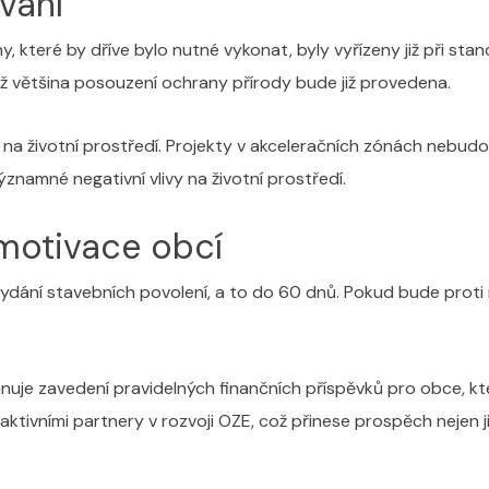
vání
, které by dříve bylo nutné vykonat, byly vyřízeny již při st
ikož většina posouzení ochrany přírody bude již provedena.
ů na životní prostředí. Projekty v akceleračních zónách neb
znamné negativní vlivy na životní prostředí.
motivace obcí
vydání stavebních povolení, a to do 60 dnů. Pokud bude prot
nuje zavedení pravidelných finančních příspěvků pro obce, kt
ivními partnery v rozvoji OZE, což přinese prospěch nejen jim,