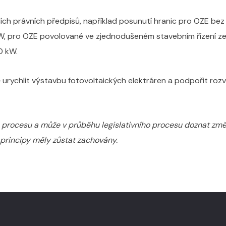
ících právních předpisů, například posunutí hranic pro OZE be
 kW, pro OZE povolované ve zjednodušeném stavebním řízení z
0 kW.
 urychlit výstavbu fotovoltaických elektráren a podpořit roz
o procesu a může v průběhu legislativního procesu doznat zm
 principy měly zůstat zachovány.