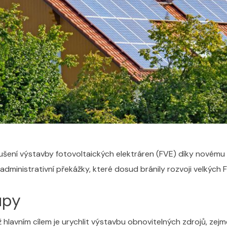
šení výstavby fotovoltaických elektráren (FVE) díky novému 
 administrativní překážky, které dosud bránily rozvoji velkých 
upy
 hlavním cílem je urychlit výstavbu obnovitelných zdrojů, zej