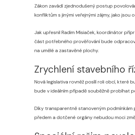
Zákon zavádí zjednodušený postup povolován
konfliktům s jinými veřejnými zájmy, jako jsou 
Jak upřesnil Radim Misiaček, koordinátor příp
část potřebného prověřování bude odpracován
na umělé a zastavěné plochy.
Zrychlení stavebního ří
Nová legislativa rovněž posílí roli obcí, kte
bude v ideálním případě souběžně probíhat p
Díky transparentně stanoveným podmínkám pro
předem a dotčené orgány nebudou moci změni