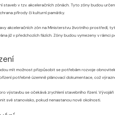
í staveb v tzv. akceleračních zónách. Tyto zóny budou urče
ochrana přírody či kulturní památky.
ravy akceleračních zón na Ministerstvu životního prostředí, ty
a již v předchozích fázích. Zóny budou vymezeny v rámci pol
zení
ré budou mít možnost přizpůsobit se potřebám rozvoje obnovite
ořízení potřebné územně plánovací dokumentace, což výrazně 
 výstavbu se očekává zrychlení stavebního řízení. Vývojáři 
t své stanovisko, pokud nenastanou nové okolnosti.