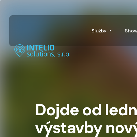
Služby
Sho
Dojde od ledn
výstavby nový