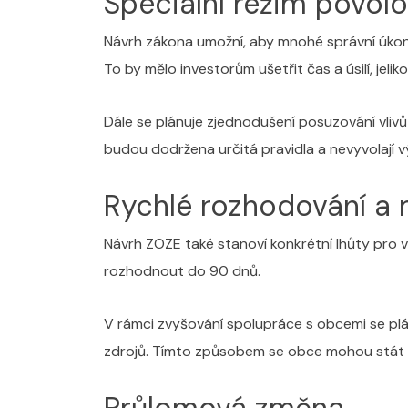
Speciální režim povolo
Návrh zákona umožní, aby mnohé správní úkony
To by mělo investorům ušetřit čas a úsilí, jel
Dále se plánuje zjednodušení posuzování vliv
budou dodržena určitá pravidla a nevyvolají vý
Rychlé rozhodování a 
Návrh ZOZE také stanoví konkrétní lhůty pro 
rozhodnout do 90 dnů.
V rámci zvyšování spolupráce s obcemi se plá
zdrojů. Tímto způsobem se obce mohou stát akt
Průlomová změna