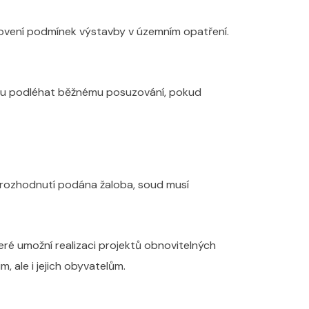
anovení podmínek výstavby v územním opatření.
udou podléhat běžnému posuzování, pokud
i rozhodnutí podána žaloba, soud musí
eré umožní realizaci projektů obnovitelných
 ale i jejich obyvatelům.