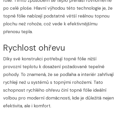
fólie. Tímto způsobem se teplo přenáší rovnoměrně
po celé ploše. Hlavní výhodou této technologie je, že
topné fólie nabízejí podstatně větší reálnou topnou
plochu než rohože, což vede k efektivnějšímu
přenosu tepla.
Rychlost ohřevu
Díky své konstrukci potřebují topné fólie nižší
provozní teplotu k dosažení požadované tepelné
pohody. To znamená, že se podlaha a interiér zahřívají
rychleji než u systémů s topnými rohožemi. Tato
schopnost rychlého ohřevu činí topné fólie ideální
volbou pro moderní domácnosti, kde je důležitá nejen
efektivita, ale i komfort.