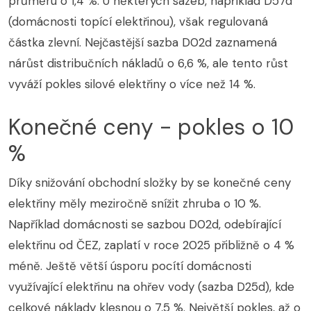
průměru o 1,4 %. U některých sazeb, například D57d
(domácnosti topící elektřinou), však regulovaná
částka zlevní. Nejčastější sazba D02d zaznamená
nárůst distribučních nákladů o 6,6 %, ale tento růst
vyváží pokles silové elektřiny o více než 14 %.
Konečné ceny - pokles o 10
%
Díky snižování obchodní složky by se konečné ceny
elektřiny měly meziročně snížit zhruba o 10 %.
Například domácnosti se sazbou D02d, odebírající
elektřinu od ČEZ, zaplatí v roce 2025 přibližně o 4 %
méně. Ještě větší úsporu pocítí domácnosti
využívající elektřinu na ohřev vody (sazba D25d), kde
celkové náklady klesnou o 7,5 %. Největší pokles, až o