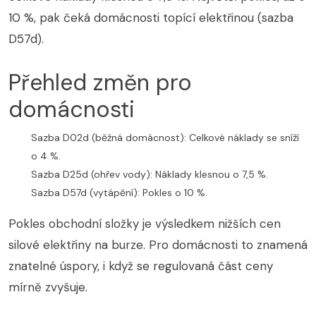
10 %, pak čeká domácnosti topící elektřinou (sazba
D57d).
Přehled změn pro
domácnosti
Sazba D02d (běžná domácnost): Celkové náklady se sníží
o 4 %.
Sazba D25d (ohřev vody): Náklady klesnou o 7,5 %.
Sazba D57d (vytápění): Pokles o 10 %.
Pokles obchodní složky je výsledkem nižších cen
silové elektřiny na burze. Pro domácnosti to znamená
znatelné úspory, i když se regulovaná část ceny
mírně zvyšuje.