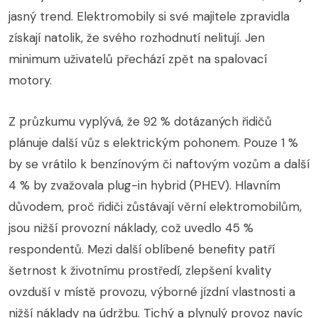
jasný trend. Elektromobily si své majitele zpravidla
získají natolik, že svého rozhodnutí nelitují. Jen
minimum uživatelů přechází zpět na spalovací
motory.
Z průzkumu vyplývá, že 92 % dotázaných řidičů
plánuje další vůz s elektrickým pohonem. Pouze 1 %
by se vrátilo k benzínovým či naftovým vozům a další
4 % by zvažovala plug-in hybrid (PHEV). Hlavním
důvodem, proč řidiči zůstávají věrní elektromobilům,
jsou nižší provozní náklady, což uvedlo 45 %
respondentů. Mezi další oblíbené benefity patří
šetrnost k životnímu prostředí, zlepšení kvality
ovzduší v místě provozu, výborné jízdní vlastnosti a
nižší náklady na údržbu. Tichý a plynulý provoz navíc