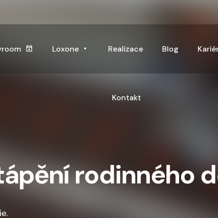
wroom
Loxone
Realizace
Blog
Karié
Kontakt
tápění rodinného 
e.