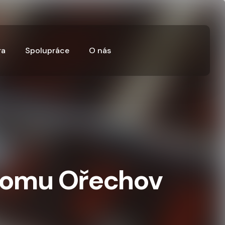
ra
Spolupráce
O nás
domu Ořechov