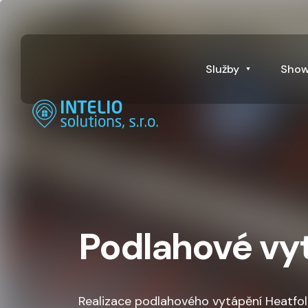
Služby
Sho
Podlahové vy
Realizace podlahového vytápění Heatfoli