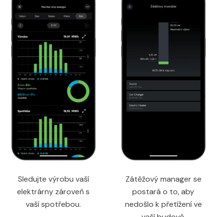
Sledujte výrobu vaší
Zátěžový manager se
elektrárny zároveň s
postará o to, aby
vaší spotřebou.
nedošlo k přetížení ve
vaší budově.